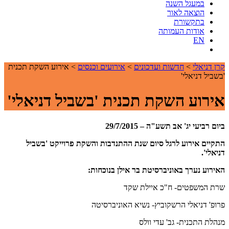
במעגל השנה
הוצאה לאור
בתקשורת
אודות העמותה
EN
קרן דניאלי
>
חדשות ועדכונים
>
אירועים וכנסים
>
אירוע השקת תכנית
'בשביל דניאלי'
אירוע השקת תכנית 'בשביל דניאלי'
ביום רביעי יג' אב תשע"ה – 29/7/2015
התקיים אירוע לרגל סיום שנת ההתנדבות והשקת פרוייקט 'בשביל
דניאלי'.
האירוע נערך באוניברסיטת בר אילן בנוכחות:
שרת המשפטים- ח"כ איילת שקד
פרופ' דניאלי הרשקוביץ- נשיא האוניברסיטה
מנהלת התכנית- גב' עדי וולס